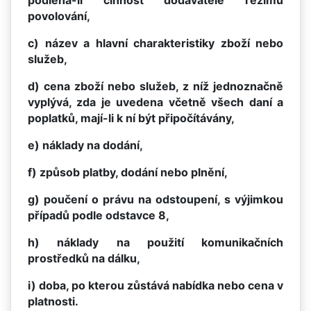
podléhá-li činnost dodavatele režimu
povolování,
c) název a hlavní charakteristiky zboží nebo
služeb,
d) cena zboží nebo služeb, z níž jednoznačně
vyplývá, zda je uvedena včetně všech daní a
poplatků, mají-li k ní být připočítávány,
e) náklady na dodání,
f) způsob platby, dodání nebo plnění,
g) poučení o právu na odstoupení, s výjimkou
případů podle odstavce 8,
h) náklady na použití komunikačních
prostředků na dálku,
i) doba, po kterou zůstává nabídka nebo cena v
platnosti.