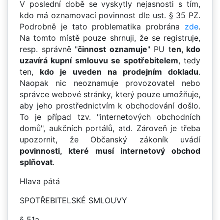
V poslední době se vyskytly nejasnosti s tím,
kdo má oznamovací povinnost dle ust. § 35 PZ.
Podrobně je tato problematika probrána
zde
.
Na tomto místě pouze shrnuji, že se registruje,
resp. správně "
činnost oznamuje
" PU t
en, kdo
uzavírá kupní smlouvu se spotřebitelem
, tedy
ten,
kdo je uveden na prodejním dokladu
.
Naopak nic neoznamuje provozovatel nebo
správce webové stránky, který pouze umožňuje,
aby jeho prostřednictvím k obchodování došlo.
To je případ tzv. "internetových obchodních
domů", aukčních portálů, atd. Zároveň je třeba
upozornit, že Občanský zákoník uvádí
povinnosti, které musí internetový obchod
splňovat
.
Hlava pátá
SPOTŘEBITELSKÉ SMLOUVY
§ 51a