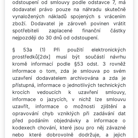
odstoupení od smlouvy podle odstavce 7, má
dodavatel právo pouze na náhradu skutečně
vynaložených nákladů spojených s vrácením
zboží. Dodavatel je zároveň povinen vrátit
spotřebiteli zaplacené finanční částky
nejpozději do 30 dnů od odstoupení.
§ 53a (1) Při použití elektronických
prostředků[2dx] musí být součástí návrhu
kromě informací podle §53 odst. 3 rovněž
informace o tom, zda je smlouva po svém
uzavření dodavatelem archivována a zda je
přístupná, informace o jednotlivých technických
krocích vedoucích k uzavření smlouvy,
informace o jazycích, v nichž lze smlouvu
uzavřít, informace o možnosti zjištění a
opravování chyb vzniklých při zadávání dat
před podáním objednávky a informace o
kodexech chování, které jsou pro něj závazné
nebo které dobrovolně dodržuje, a jejich