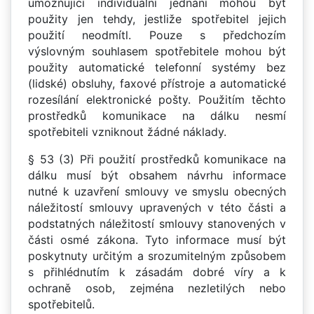
umožňující individuální jednání mohou být
použity jen tehdy, jestliže spotřebitel jejich
použití neodmítl. Pouze s předchozím
výslovným souhlasem spotřebitele mohou být
použity automatické telefonní systémy bez
(lidské) obsluhy, faxové přístroje a automatické
rozesílání elektronické pošty. Použitím těchto
prostředků komunikace na dálku nesmí
spotřebiteli vzniknout žádné náklady.
§ 53 (3) Při použití prostředků komunikace na
dálku musí být obsahem návrhu informace
nutné k uzavření smlouvy ve smyslu obecných
náležitostí smlouvy upravených v této části a
podstatných náležitostí smlouvy stanovených v
části osmé zákona. Tyto informace musí být
poskytnuty určitým a srozumitelným způsobem
s přihlédnutím k zásadám dobré víry a k
ochraně osob, zejména nezletilých nebo
spotřebitelů.