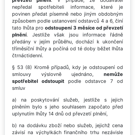
převzetí plnění
. V případě, že dodavatel
nepředal spotřebiteli informace, které je
povinen předat písemně nebo jiným obdobným
způsobem podle ustanovení odstavců 4 a 6, činí
tato lhůta pro
odstoupení 3 měsíce od převzetí
plnění
. Jestliže však jsou informace řádně
předány v jejím průběhu, dochází k ukončení
tříměsíční lhůty a počíná od té doby běžet lhůta
čtrnáctidenní.
§ 53 (8) Kromě případů, kdy je odstoupení od
smlouvy výslovně ujednáno,
nemůže
spotřebitel odstoupit
podle odstavce 7 od
smluv
a) na poskytování služeb, jestliže s jejich
plněním bylo s jeho souhlasem započato před
uplynutím lhůty 14 dnů od převzetí plnění,
b) na dodávku zboží nebo služeb, jejichž cena
závisí na výchylkách finančního trhu nezávisle