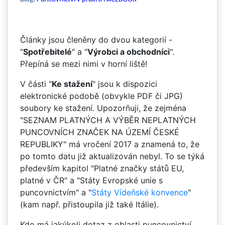
Články jsou členěny do dvou kategorií -
"
Spotřebitelé
" a "
Výrobci a obchodníci
".
Přepíná se mezi nimi v horní liště!
V části "
Ke stažení
" jsou k dispozici
elektronické podobě (obvykle PDF či JPG)
soubory ke stažení. Upozorňuji, že zejména
"SEZNAM PLATNÝCH A VÝBĚR NEPLATNÝCH
PUNCOVNÍCH ZNAČEK NA ÚZEMÍ ČESKÉ
REPUBLIKY" má vročení 2017 a znamená to, že
po tomto datu již aktualizován nebyl. To se týká
především kapitol "Platné značky států EU,
platné v ČR" a "Státy Evropské unie s
puncovnictvím" a "
Státy Vídeňské konvence
"
(kam např. přistoupila již také Itálie).
Kdo má jakýkoli dotaz z oblasti puncovnictví,