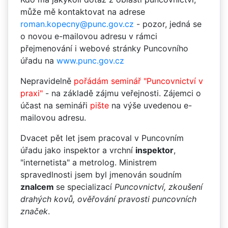
může mě kontaktovat na adrese
roman.kopecny@punc.gov.cz
- pozor, jedná se
o novou e-mailovou adresu v rámci
přejmenování i webové stránky Puncovního
úřadu na
www.punc.gov.cz
Nepravidelně
pořádám seminář "Puncovnictví v
praxi"
- na základě zájmu veřejnosti. Zájemci o
účast na semináři
pište
na výše uvedenou e-
mailovou adresu.
Dvacet pět let jsem pracoval v Puncovním
úřadu jako inspektor a vrchní
inspektor
,
"internetista" a metrolog. Ministrem
spravedlnosti jsem byl jmenován soudním
znalcem
se specializací
Puncovnictví, zkoušení
drahých kovů, ověřování pravosti puncovních
značek
.