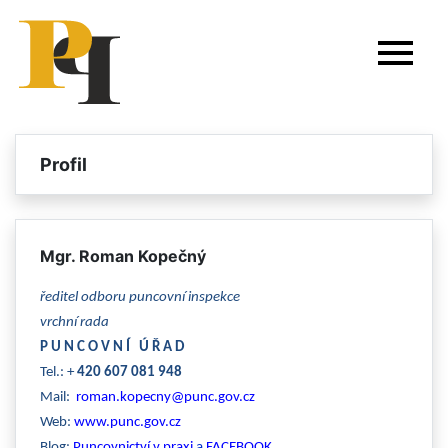
Profil
Mgr. Roman Kopečný
ředitel odboru puncovní inspekce
vrchní rada
P U N C O V N Í Ú Ř A D
Tel.: +
420 607 081 948
Mail:
roman.kopecny@punc.gov.cz
Web:
www.punc.gov.cz
Blog:
Puncovnictví v praxi
a
FACEBOOK