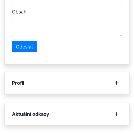
Obsah
+
Profil
Mgr. Roman Kopečný
ředitel odboru puncovní inspekce
+
Aktuální odkazy
vrchní rada
P U N C O V N Í Ú Ř A D
Základní povinnosti výrobců a obchodníků se
Tel.: +
420 607 081 948