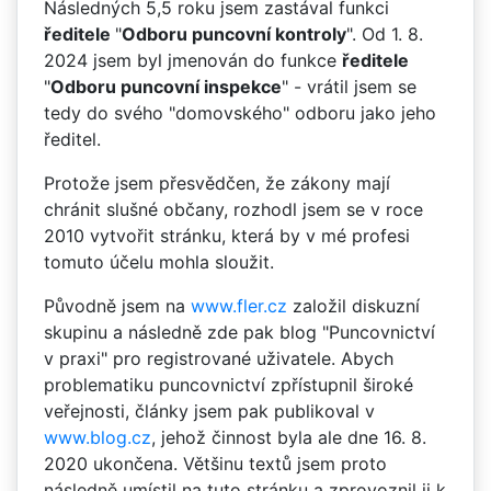
Následných 5,5 roku jsem zastával funkci
ředitele
"
Odboru puncovní kontroly
". Od 1. 8.
2024 jsem byl jmenován do funkce
ředitele
"
Odboru puncovní inspekce
" - vrátil jsem se
tedy do svého "domovského" odboru jako jeho
ředitel.
Protože jsem přesvědčen, že zákony mají
chránit slušné občany, rozhodl jsem se v roce
2010 vytvořit stránku, která by v mé profesi
tomuto účelu mohla sloužit.
Původně jsem na
www.fler.cz
založil diskuzní
skupinu a následně zde pak blog "Puncovnictví
v praxi" pro registrované uživatele. Abych
problematiku puncovnictví zpřístupnil široké
veřejnosti, články jsem pak publikoval v
www.blog.cz
, jehož činnost byla ale dne 16. 8.
2020 ukončena. Většinu textů jsem proto
následně umístil na tuto stránku a zprovoznil ji k